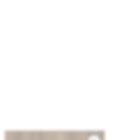
ALTIN
CEVİZ P314
EVOGLOSS
PVC/PET
KAPLI
PANEL