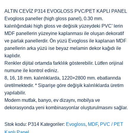
ALTIN CEVİZ P314 EVOGLOSS PVC/PET KAPLI PANEL
Evogloss paneller (high gloss panel), 0.30 mm.
kalınlığındaki high gloss ve değisik yüzeydeki PVC’ lerin
MDF panellerin yüzeyine kaplanması ile oluşan dekoratif
ve parlak panellerdir. Ön yüzü Evogloss ile kaplanan MDF
panellerin arka yüzü ise beyaz melamin dekor kağıdı ile
kaplıdır.
Renkler dijital ortamda farklılık gösterebilir. Lütfen orijinal
numune ile kontrol ediniz.
8, 16, 18 mm. kalınlıklarda, 1220×2800 mm. ebatlarında
üretilmektedir.
* Siparişe göre değişik kalınlıklarda üretim
yapılabilir.
Modern mutfak, banyo, ev dizaynı, mobilya ve
dekorasyonda yeni kombinasyonlar oluşturulmasını sağlar.
Stok kodu:
P314
Kategoriler:
Evogloss
,
MDF
,
PVC / PET
Kaplı Panel