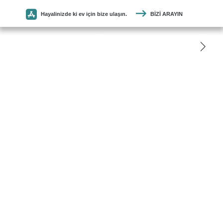
Hayalinizde ki ev için bize ulaşın.
BIZI ARAYIN
SEYMEN
PARKE
ANASAYFA