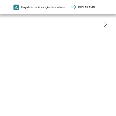
Hayalinizde ki ev için bize ulaşın.
BIZI ARAYIN
SEYMEN
PARKE
ANASAYFA