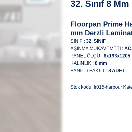
32. Sınıf 8 Mm
Floorpan Prime Ha
mm Derzli Lamina
SINIF :
32. SINIF
AŞINMA MUKAVEMETİ :
AC
PANEL ÖLÇÜ :
8x193x1205
KALINLIK :
8 mm
PANEL / PAKET :
8 ADET
Stok kodu:
fr015-harbour
Kate