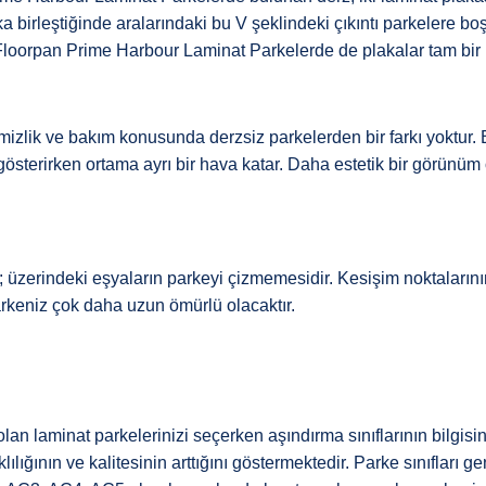
laka birleştiğinde aralarındaki bu V şeklindeki çıkıntı parkelere b
Floorpan Prime Harbour Laminat Parkelerde de plakalar tam bir 
lik ve bakım konusunda derzsiz parkelerden bir farkı yoktur. Bir
österirken ortama ayrı bir hava katar. Daha estetik bir görünüm 
 üzerindeki eşyaların parkeyi çizmemesidir. Kesişim noktalarını
keniz çok daha uzun ömürlü olacaktır.
n laminat parkelerinizi seçerken aşındırma sınıflarının bilgisini
ığının ve kalitesinin arttığını göstermektedir. Parke sınıfları ge