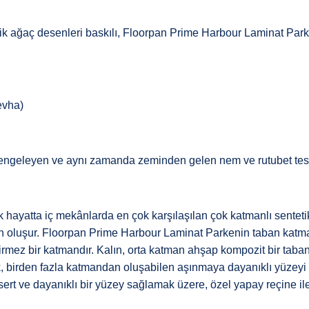
işik ağaç desenleri baskılı, Floorpan Prime Harbour Laminat Par
evha)
ngeleyen ve aynı zamanda zeminden gelen nem ve rutubet tesiri
hayatta iç mekânlarda en çok karşılaşılan çok katmanlı senteti
oluşur. Floorpan Prime Harbour Laminat Parkenin taban katmanı,
eçirmez bir katmandır. Kalın, orta katman ahşap kompozit bir ta
ak, birden fazla katmandan oluşabilen aşınmaya dayanıklı yüzeyi
ert ve dayanıklı bir yüzey sağlamak üzere, özel yapay reçine i