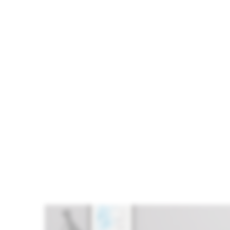
LAMINAT
PARKE 32.
SINIF 8 MM
DERZLI
PARKE
FR015