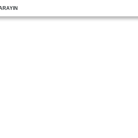
 ARAYIN
e
Duvar Paneli
PVC Süpürgelik
MDF
Blog
S.S.S
Refer