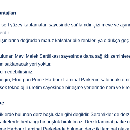
ntajları
sert yüzey kaplamaları sayesinde sağlamdır, çizilmeye ve aşınm
erdir.
ınlarına doğrudan maruz kalsalar bile renkleri ya oldukça geç 
unan Mavi Melek Sertifikası sayesinde daha sağlıklı zeminlere 
rın saklanacak yeri yoktur.
cih edebilirsiniz.
ğin; Floorpan Prime Harbour Laminat Parkenin salondaki ömrü 1
yüksek teknolojili üretim sayesinde birleşme yerlerinde nem ve k
ke
lerde bulunan derz boşlukları gibi değildir. Seramikler de derz
rkelerde herhangi bir boşluk bırakılmaz. Derzli laminat parke u
ime Harbour Laminat Parkelerde bulunan derz; iki laminat plak