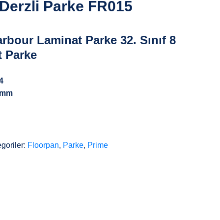
 Derzli Parke FR015
rbour Laminat Parke 32. Sınıf 8
t Parke
4
 mm
goriler:
Floorpan
,
Parke
,
Prime