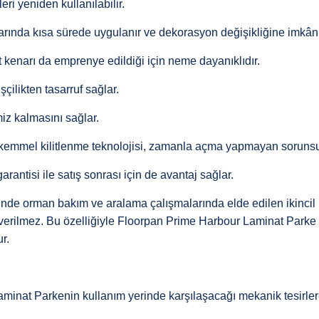
ri yeniden kullanılabilir.
larında kısa sürede uygulanır ve dekorasyon değişikliğine imkân 
kenarı da emprenye edildiği için neme dayanıklıdır.
çilikten tasarruf sağlar.
miz kalmasını sağlar.
emmel kilitlenme teknolojisi, zamanla açma yapmayan sorunsu
antisi ile satış sonrası için de avantaj sağlar.
e orman bakım ve aralama çalışmalarında elde edilen ikincil kı
r verilmez. Bu özelliğiyle Floorpan Prime Harbour Laminat Parke
r.
inat Parkenin kullanım yerinde karşılaşacağı mekanik tesirlere k