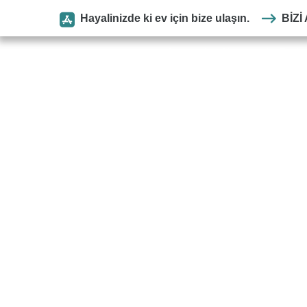
Hayalinizde ki ev için bize ulaşın.
BIZI
Anasayfa
Kurumsal
Park
SEYMEN
PARKE
ANASAYFA
FLOORPAN
PRIME
HARBOUR