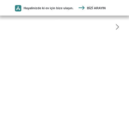
Hayalinizde ki ev için bize ulaşın.
BIZI ARAYIN
SEYMEN
PARKE
ANASAYFA