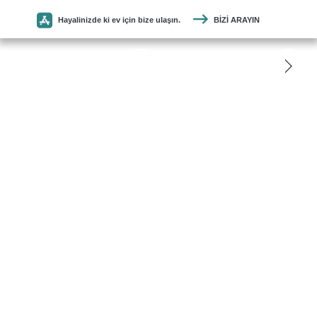
Hayalinizde ki ev için bize ulaşın.
BIZI ARAYIN
SEYMEN
PARKE
ANASAYFA