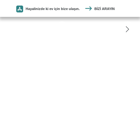
Hayalinizde ki ev için bize ulaşın.
BIZI ARAYIN
SEYMEN
PARKE
ANASAYFA