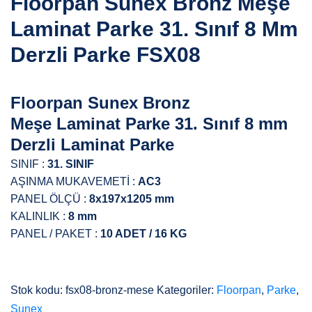
Floorpan Sunex Bronz Meşe
Laminat Parke 31. Sınıf 8 Mm
Derzli Parke FSX08
Floorpan Sunex Bronz
Meşe
Laminat Parke 31. Sınıf 8 mm
Derzli Laminat Parke
SINIF :
31. SINIF
AŞINMA MUKAVEMETİ :
AC3
PANEL ÖLÇÜ :
8x197x1205 mm
KALINLIK :
8 mm
PANEL / PAKET :
10 ADET / 16 KG
Stok kodu:
fsx08-bronz-mese
Kategoriler:
Floorpan
,
Parke
,
Sunex