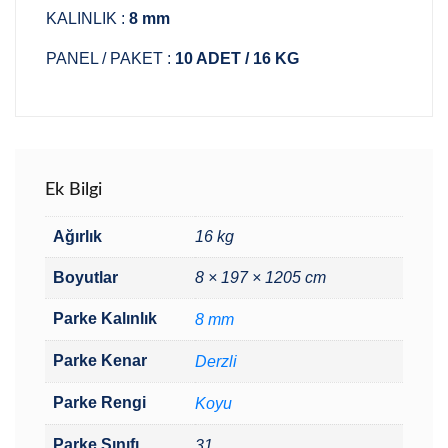
KALINLIK :
8 mm
PANEL / PAKET :
10 ADET / 16 KG
Ek Bilgi
Ağırlık
16 kg
Boyutlar
8 × 197 × 1205 cm
Parke Kalınlık
8 mm
Parke Kenar
Derzli
Parke Rengi
Koyu
Parke Sınıfı
31