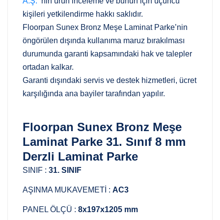
A.Ş.
‘nin ürün inceleme ve bunun için üçüncü
kişileri yetkilendirme hakkı saklıdır.
Floorpan Sunex Bronz Meşe Laminat Parke’nin
öngörülen dışında kullanıma maruz bırakılması
durumunda garanti kapsamındaki hak ve talepler
ortadan kalkar.
Garanti dışındaki servis ve destek hizmetleri, ücret
karşılığında ana bayiler tarafından yapılır.
Floorpan Sunex Bronz Meşe
Laminat Parke 31. Sınıf 8 mm
Derzli Laminat Parke
SINIF :
31. SINIF
AŞINMA MUKAVEMETİ :
AC3
PANEL ÖLÇÜ :
8x197x1205 mm