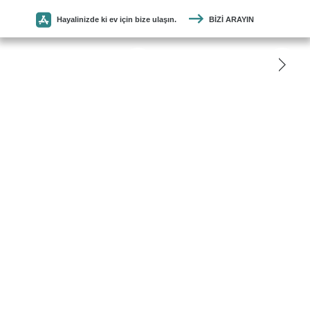
Hayalinizde ki ev için bize ulaşın.
BIZI ARAYIN
SEYMEN
PARKE
ANASAYFA