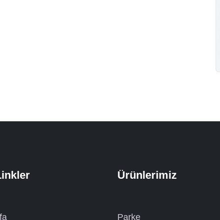
Linkler
Ürünlerimiz
fa
Parke