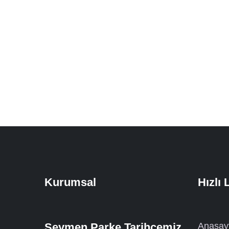
Kurumsal
Hızlı 
Seymen Parke Tarihçemiz
Anasay