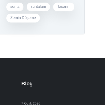
sunta
suntalam
Tasarım
Zemin Döşeme
Blog
7 Ocak 2026