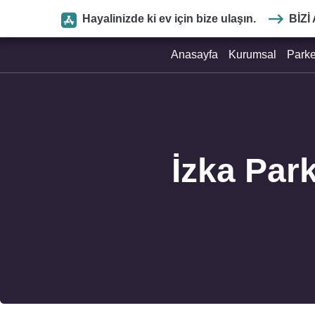
Hayalinizde ki ev için bize ulaşın.
BIZI
Anasayfa
Kurumsal
Park
İzka Par