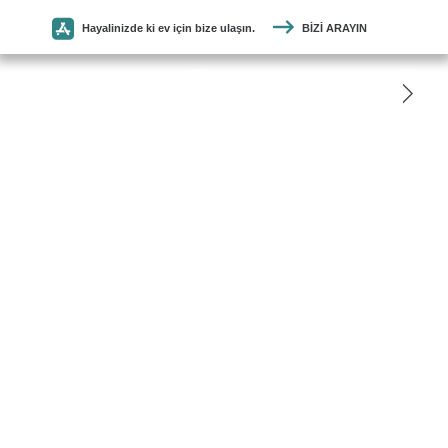
Hayalinizde ki ev için bize ulaşın.
BIZI ARAYIN
SEYMEN
PARKE
ANASAYFA