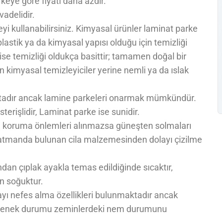
eye göre fiyatı daha azdır.
adelidir.
i kullanabilirsiniz. Kimyasal ürünler laminat parke
tik ya da kimyasal yapısı olduğu için temizliği
ise temizliği oldukça basittir; tamamen doğal bir
in kimyasal temizleyiciler yerine nemli ya da ıslak
adır ancak lamine parkeleri onarmak mümkündür.
terişlidir, Laminat parke ise sunidir.
ve koruma önlemleri alınmazsa güneşten solmaları
katmanda bulunan cila malzemesinden dolayı çizilme
dan çıplak ayakla temas edildiğinde sıcaktır,
an soğuktur.
yı nefes alma özellikleri bulunmaktadır ancak
özenek durumu zeminlerdeki nem durumunu