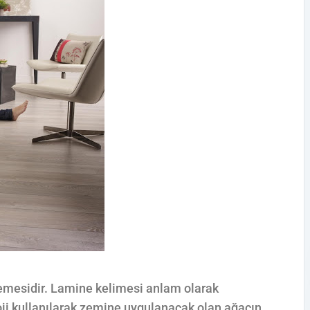
mesidir. Lamine kelimesi anlam olarak
oloji kullanılarak zemine uygulanacak olan ağacın