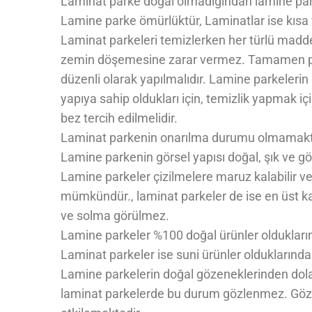
Laminat parke doğal olmadığından lamine park
Lamine parke ömürlüktür, Laminatlar ise kısa v
Laminat parkeleri temizlerken her türlü maddey
zemin döşemesine zarar vermez. Tamamen plas
düzenli olarak yapılmalıdır. Lamine parkelerin 
yapıya sahip oldukları için, temizlik yapmak iç
bez tercih edilmelidir.
Laminat parkenin onarılma durumu olmamakt
Lamine parkenin görsel yapısı doğal, şık ve gös
Lamine parkeler çizilmelere maruz kalabilir 
mümkündür., laminat parkeler de ise en üst 
ve solma görülmez.
Lamine parkeler %100 doğal ürünler oldukların
Laminat parkeler ise suni ürünler olduklarınd
Lamine parkelerin doğal gözeneklerinden dola
laminat parkelerde bu durum gözlenmez. G