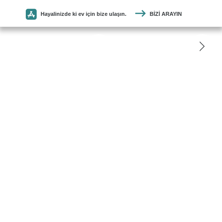
Hayalinizde ki ev için bize ulaşın.
BIZI ARAYIN
SEYMEN
PARKE
ANASAYFA