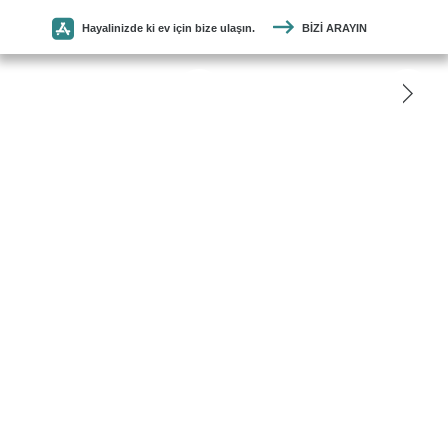
Hayalinizde ki ev için bize ulaşın.
BIZI ARAYIN
SEYMEN
PARKE
ANASAYFA