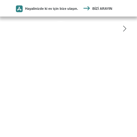
Hayalinizde ki ev için bize ulaşın.
BIZI ARAYIN
SEYMEN
PARKE
ANASAYFA