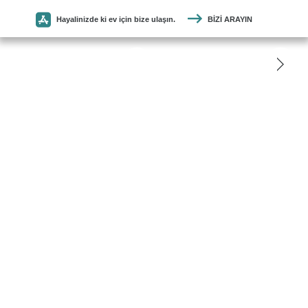
Hayalinizde ki ev için bize ulaşın.
BIZI ARAYIN
SEYMEN
PARKE
ANASAYFA