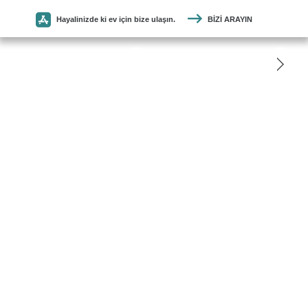
Hayalinizde ki ev için bize ulaşın.
BIZI ARAYIN
SEYMEN
PARKE
ANASAYFA