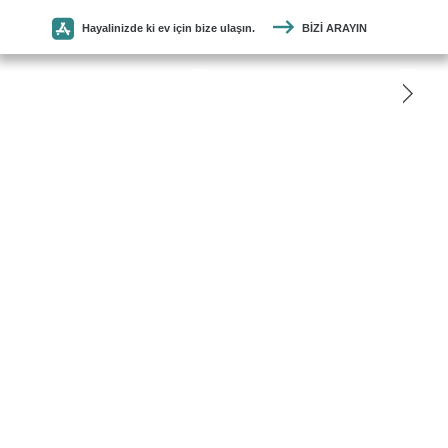
Hayalinizde ki ev için bize ulaşın.
BIZI ARAYIN
SEYMEN
PARKE
ANASAYFA