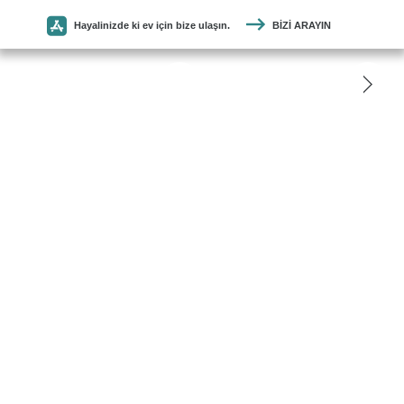
Hayalinizde ki ev için bize ulaşın.
BIZI ARAYIN
SEYMEN
PARKE
ANASAYFA