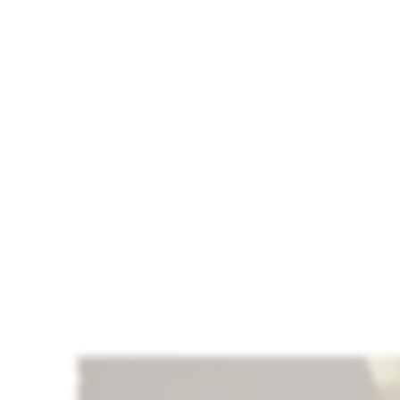
PARKE 32.
SINIF 8 MM
İTHAL
BALIKSIRTI
LAMINAT
PARKE