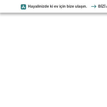
Hayalinizde ki ev için bize ulaşın.
BIZI
Anasayfa
Kurumsal
Park
SEYMEN
PARKE
ANASAYFA
ASTONLOUIS
HERRINGBONE
VEGA LAMINAT