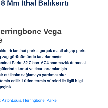
 8 Mm İthal Balıksırtı
erringbone Vega
e
ıksırtı laminat parke, gerçek masif ahşap parke
zig zag görünümünde tasarlanmıştır.
minat Parke 32 Class. AC4 aşınmazlık derecesi
erinde konut ve ticari ortamlar için
ir etkileşim sağlamaya yardımcı olur.
temin edilir. Lütfen termin süreleri ile ilgili bilgi
geçiniz.
r:
AstonLouis
,
Herringbone
,
Parke