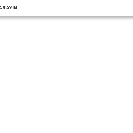
 ARAYIN
e
Duvar Paneli
PVC Süpürgelik
MDF
Blog
S.S.S
Refer