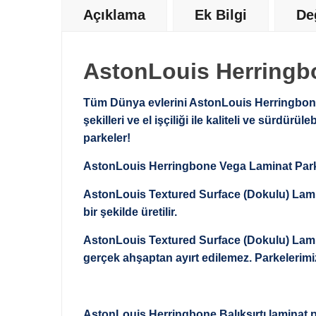
Açıklama
Ek Bilgi
De
AstonLouis Herringb
Tüm Dünya evlerini AstonLouis Herringbone
şekilleri ve el işçiliği ile kaliteli ve sür
parkeler!
AstonLouis Herringbone Vega Laminat Parke
AstonLouis Textured Surface (Dokulu) Lamina
bir şekilde üretilir.
AstonLouis Textured Surface (Dokulu) Lamin
gerçek ahşaptan ayırt edilemez. Parkelerimiz
AstonLouis Herringbone Balıksırtı laminat p