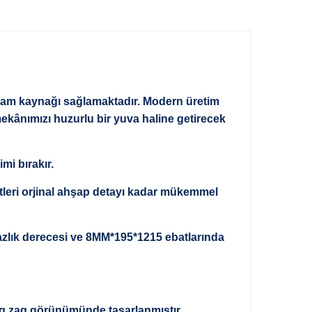
ham kaynağı sağlamaktadır. Modern üretim
mekânımızı huzurlu bir yuva haline getirecek
i bırakır.
ktleri orjinal ahşap detayı kadar mükemmel
zlık derecesi ve 8MM*195*1215 ebatlarında
zig zag görünümünde tasarlanmıştır.