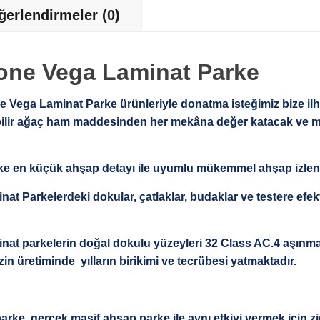
ğerlendirmeler (0)
one Vega Laminat Parke
 Vega Laminat Parke ürünleriyle donatma isteğimiz bize il
dürülebilir ağaç ham maddesinden her mekâna değer katacak ve 
 en küçük ahşap detayı ile uyumlu mükemmel ahşap izlenim
t Parkelerdeki dokular, çatlaklar, budaklar ve testere efe
at parkelerin doğal dokulu yüzeyleri 32 Class AC.4 aşınma
in üretiminde yılların birikimi ve tecrübesi yatmaktadır.
arke, gerçek masif ahşap parke ile aynı etkiyi vermek için 