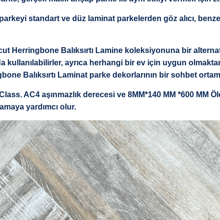
arkeyi standart ve düz laminat parkelerden göz alıcı, benzer
erringbone Balıksırtı Lamine koleksiyonuna bir alternatiftir
a kullanılabilirler, ayrıca herhangi bir ev için uygun olmakt
ngbone Balıksırtı Laminat parke dekorlarının bir sohbet ortam
lass. AC4 aşınmazlık derecesi ve 8MM*140 MM *600 MM Ölçül
lamaya yardımcı olur.