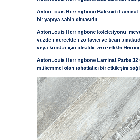
AstonLouis Herringbone Balıksırtı Laminat p
bir yapıya sahip olmasıdır.
AstonLouis Herringbone koleksiyonu, mevcut H
yüzden gerçekten zorlayıcı ve ticari binalard
veya koridor için idealdir ve özellikle Herri
AstonLouis Herringbone Laminat Parke 32 C
mükemmel olan rahatlatıcı bir etkileşim sağ