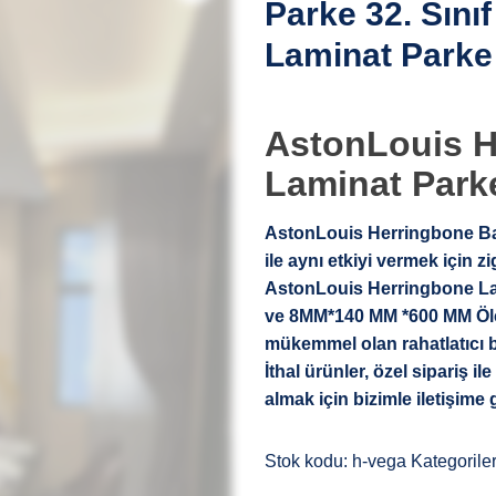
Parke 32. Sınıf
Laminat Parke
AstonLouis H
Laminat Park
AstonLouis Herringbone Bal
ile aynı etkiyi vermek için 
AstonLouis Herringbone La
ve 8MM*140 MM *600 MM Ölçül
mükemmel olan rahatlatıcı b
İthal ürünler, özel sipariş ile 
almak için bizimle iletişime 
Stok kodu:
h-vega
Kategorile