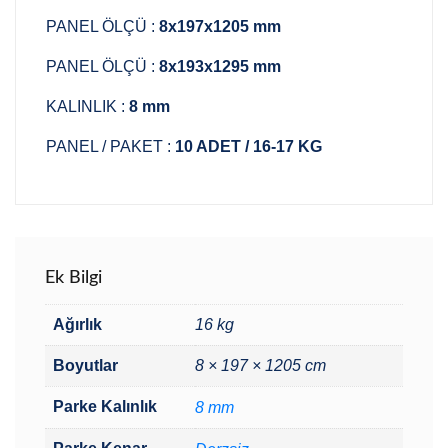
PANEL ÖLÇÜ :
8x197x1205 mm
PANEL ÖLÇÜ :
8x193x1295 mm
KALINLIK :
8 mm
PANEL / PAKET :
10 ADET / 16-17 KG
Ek Bilgi
Ağırlık
16 kg
Boyutlar
8 × 197 × 1205 cm
Parke Kalınlık
8 mm