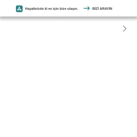
Hayalinizde ki ev için bize ulaşın.
BIZI ARAYIN
SEYMEN
PARKE
ANASAYFA