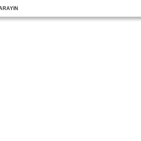
 ARAYIN
e
Duvar Paneli
PVC Süpürgelik
MDF
Blog
S.S.S
Refer