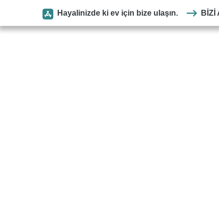
Hayalinizde ki ev için bize ulaşın.
BIZI
Anasayfa
Kurumsal
Park
SEYMEN
PARKE
ANASAYFA
MDF