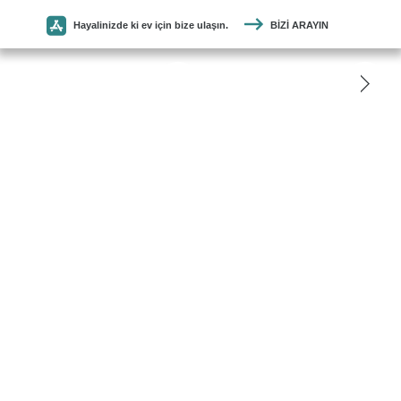
Hayalinizde ki ev için bize ulaşın.
BIZI ARAYIN
SEYMEN
PARKE
ANASAYFA